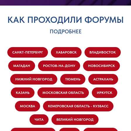
КАК ПРОХОДИЛИ ФОРУМЫ
ПОДРОБНЕЕ
САНКТ-ПЕТЕРБУРГ
ХАБАРОВСК
ВЛАДИВОСТОК
МАГАДАН
РОСТОВ-НА-ДОНУ
НОВОСИБИРСК
НИЖНИЙ НОВГОРОД
ТЮМЕНЬ
АСТРАХАНЬ
КАЗАНЬ
МОСКОВСКАЯ ОБЛАСТЬ
ИРКУТСК
МОСКВА
КЕМЕРОВСКАЯ ОБЛАСТЬ - КУЗБАСС
ЧИТА
ВЕЛИКИЙ НОВГОРОД