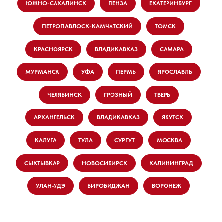
ЮЖНО-САХАЛИНСК
ПЕНЗА
ЕКАТЕРИНБУРГ
ПЕТРОПАВЛОСК-КАМЧАТСКИЙ
ТОМСК
КРАСНОЯРСК
ВЛАДИКАВКАЗ
САМАРА
МУРМАНСК
УФА
ПЕРМЬ
ЯРОСЛАВЛЬ
ЧЕЛЯБИНСК
ГРОЗНЫЙ
ТВЕРЬ
АРХАНГЕЛЬСК
ВЛАДИКАВКАЗ
ЯКУТСК
КАЛУГА
ТУЛА
СУРГУТ
МОСКВА
СЫКТЫВКАР
НОВОСИБИРСК
КАЛИНИНГРАД
УЛАН-УДЭ
БИРОБИДЖАН
ВОРОНЕЖ