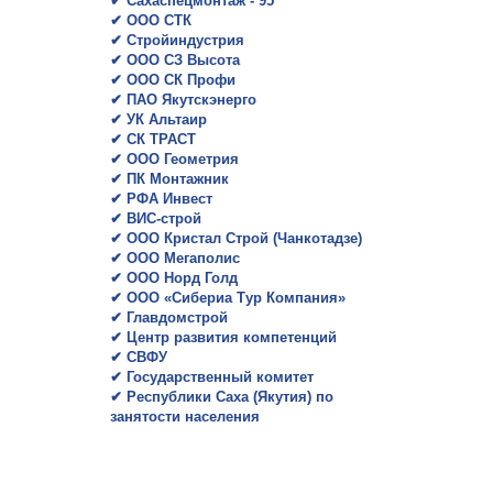
✔
Сахаспецмонтаж - 95
✔
ООО СТК
✔
Стройиндустрия
✔
ООО СЗ Высота
✔
ООО СК Профи
✔
ПАО Якутскэнерго
✔
УК Альтаир
✔
СК ТРАСТ
✔
ООО Геометрия
✔
ПК Монтажник
✔
РФА Инвест
✔
ВИС-строй
✔
ООО Кристал Строй (Чанкотадзе)
✔
ООО Мегаполис
✔
ООО Норд Голд
✔
ООО «Сибериа Тур Компания»
✔
Главдомстрой
✔
Центр развития компетенций
✔
СВФУ
✔
Государственный комитет
✔
Республики Саха (Якутия) по
занятости населения